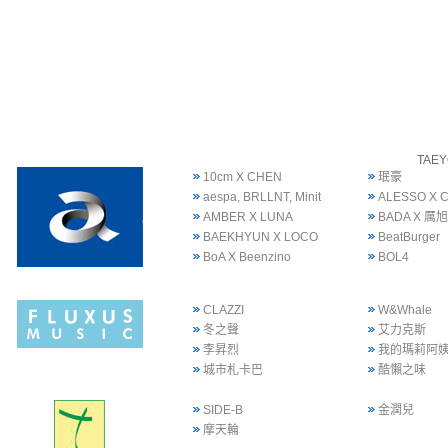
TAE
10cm X CHEN
珉豪
aespa, BRLLNT, Minit
ALESSO X 
AMBER X LUNA
BADA X 厲旭
BAEKHYUN X LOCO
BeatBurger
BoA X Beenzino
BOL4
CLAZZI
W&Whale
冬之聲
艾力克斯
李昇烈
我的瑪莉阿
城市札卡巴
酷懶之味
SIDE-B
金潤兒
摩天輪