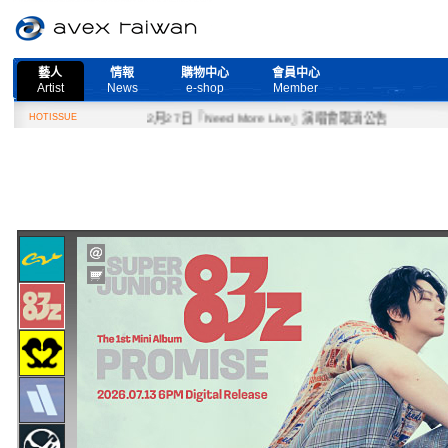
藝人
情報
購物中心
會員中心
Artist
News
e-shop
Member
HOTISSUE
2月27日『Need More Live』演唱會取消公告