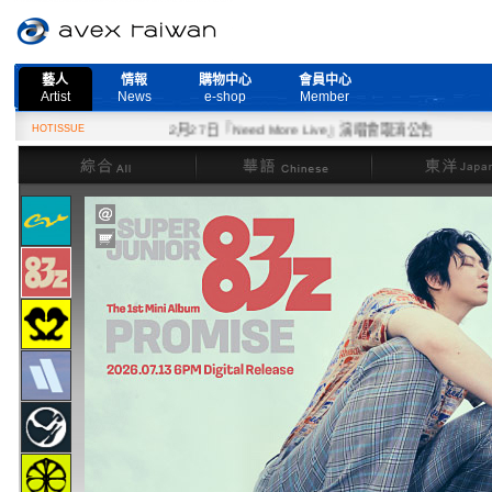
藝人
情報
購物中心
會員中心
Artist
News
e-shop
Member
HOTISSUE
2月27日『Need More Live』演唱會取消公告
綜合
華語
東洋