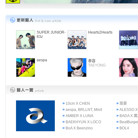
SUPER JUNIOR-
Hearts2Hearts
83z
aespa
泰容
TAEYONG
10cm X CHEN
珉豪
aespa, BRLLNT, Minit
ALESSO X
AMBER X LUNA
BADA X 
BAEKHYUN X LOCO
BeatBurge
BoA X Beenzino
BOL4