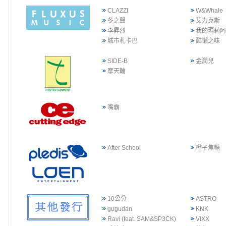
CLAZZI
W&Whale
冬之聲
艾力克斯
李昇烈
我的瑪莉
城市札卡巴
酷懶之味
SIDE-B
金潤兒
摩天輪
嘴霸
After School
橙子焦糖
10公分
ASTRO
gugudan
KNK
Ravi (feat. SAM&SP3CK)
VIXX