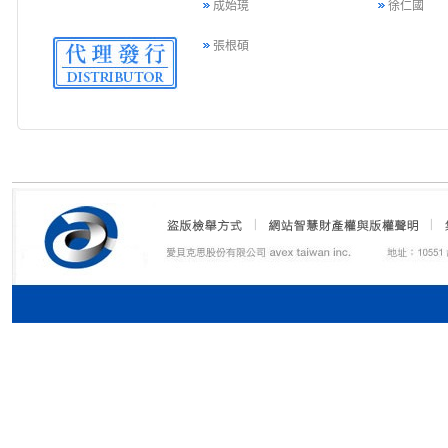
成始璄
徐仁國
張根碩