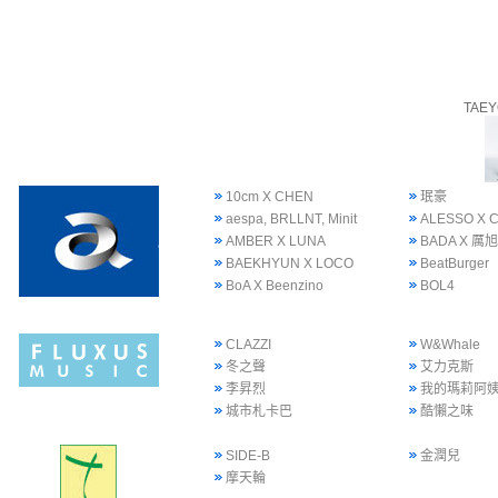
TAE
10cm X CHEN
珉豪
aespa, BRLLNT, Minit
ALESSO X 
AMBER X LUNA
BADA X 厲旭
BAEKHYUN X LOCO
BeatBurger
BoA X Beenzino
BOL4
CLAZZI
W&Whale
冬之聲
艾力克斯
李昇烈
我的瑪莉阿
城市札卡巴
酷懶之味
SIDE-B
金潤兒
摩天輪