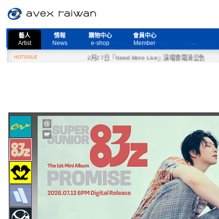
藝人
情報
購物中心
會員中心
Artist
News
e-shop
Member
HOTISSUE
2月27日『Need More Live』演唱會取消公告