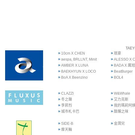
TAE
10cm X CHEN
珉豪
aespa, BRLLNT, Minit
ALESSO X 
AMBER X LUNA
BADA X 厲旭
BAEKHYUN X LOCO
BeatBurger
BoA X Beenzino
BOL4
CLAZZI
W&Whale
冬之聲
艾力克斯
李昇烈
我的瑪莉阿
城市札卡巴
酷懶之味
SIDE-B
金潤兒
摩天輪