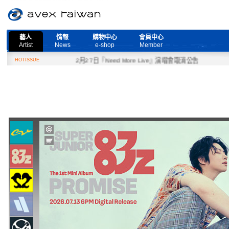
藝人
情報
購物中心
會員中心
Artist
News
e-shop
Member
HOTISSUE
2月27日『Need More Live』演唱會取消公告