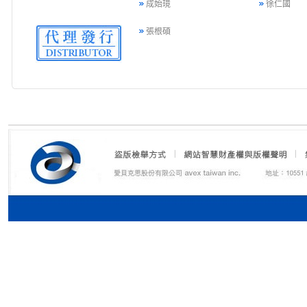
成始璄
徐仁國
張根碩