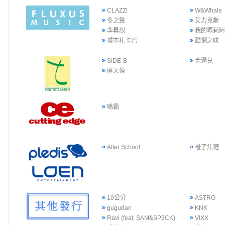
CLAZZI
W&Whale
冬之聲
艾力克斯
李昇烈
我的瑪莉
城市札卡巴
酷懶之味
SIDE-B
金潤兒
摩天輪
嘴霸
After School
橙子焦糖
10公分
ASTRO
gugudan
KNK
Ravi (feat. SAM&SP3CK)
VIXX