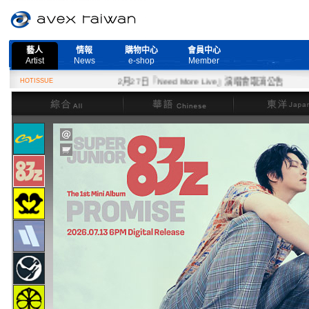
藝人
情報
購物中心
會員中心
Artist
News
e-shop
Member
HOTISSUE
2月27日『Need More Live』演唱會取消公告
綜合
華語
東洋