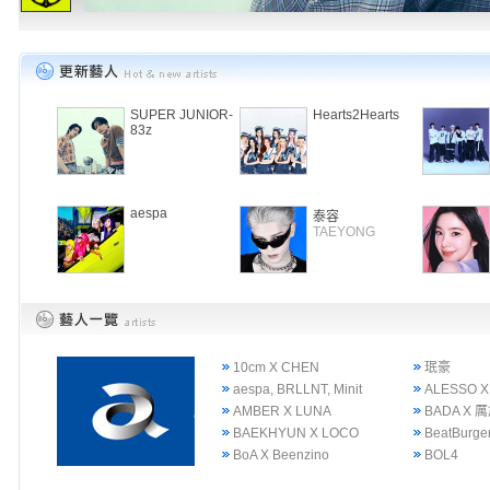
SUPER JUNIOR-
Hearts2Hearts
83z
aespa
泰容
TAEYONG
10cm X CHEN
珉豪
aespa, BRLLNT, Minit
ALESSO X
AMBER X LUNA
BADA X 
BAEKHYUN X LOCO
BeatBurge
BoA X Beenzino
BOL4