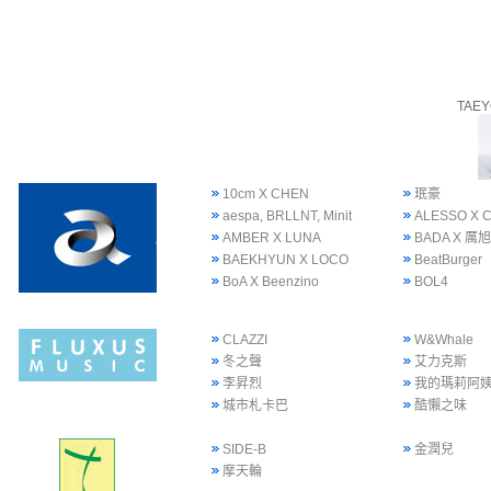
TAE
10cm X CHEN
珉豪
aespa, BRLLNT, Minit
ALESSO X 
AMBER X LUNA
BADA X 厲旭
BAEKHYUN X LOCO
BeatBurger
BoA X Beenzino
BOL4
CLAZZI
W&Whale
冬之聲
艾力克斯
李昇烈
我的瑪莉阿
城市札卡巴
酷懶之味
SIDE-B
金潤兒
摩天輪