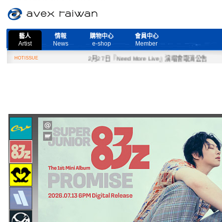
藝人
情報
購物中心
會員中心
Artist
News
e-shop
Member
HOTISSUE
2月27日『Need More Live』演唱會取消公告