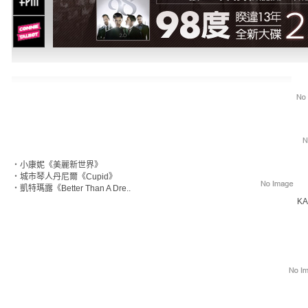
‧
小康妮《美麗新世界》
‧
城市琴人丹尼爾《Cupid》
‧
凱特瑪露《Better Than A Dre..
KA