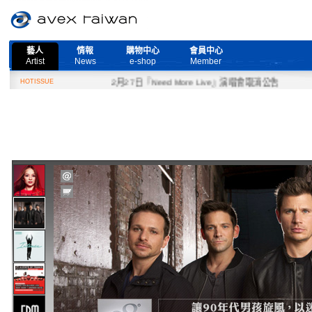
藝人
情報
購物中心
會員中心
Artist
News
e-shop
Member
HOTISSUE
2月27日『Need More Live』演唱會取消公告