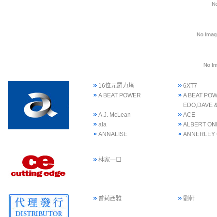
16位元羅力塔
6XT7
A BEAT POWER
A BEAT POW
EDO,DAVE 
A.J. McLean
ACE
ala
ALBERT ON
ANNALISE
ANNERLEY
林家一口
普莉西雅
劉軒