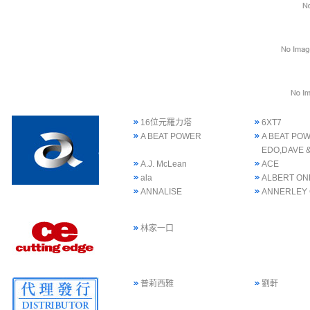
16位元羅力塔
6XT7
A BEAT POWER
A BEAT POW
EDO,DAVE 
A.J. McLean
ACE
ala
ALBERT ON
ANNALISE
ANNERLEY
林家一口
普莉西雅
劉軒