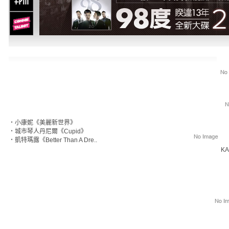
‧
小康妮《美麗新世界》
‧
城市琴人丹尼爾《Cupid》
‧
凱特瑪露《Better Than A Dre..
KA