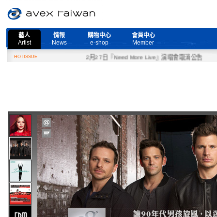
藝人
情報
購物中心
會員中心
Artist
News
e-shop
Member
HOTISSUE
2月27日『Need More Live』演唱會取消公告