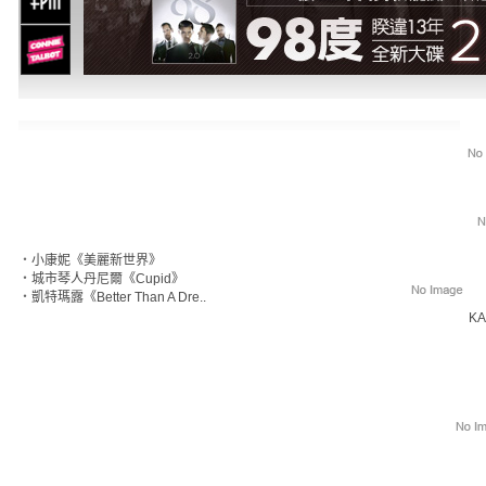
‧
小康妮《美麗新世界》
‧
城市琴人丹尼爾《Cupid》
‧
凱特瑪露《Better Than A Dre..
KA