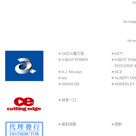
16位元羅力塔
6XT7
A BEAT POWER
A BEAT POW
EDO,DAVE 
A.J. McLean
ACE
ala
ALBERT ON
ANNALISE
ANNERLEY
林家一口
普莉西雅
劉軒