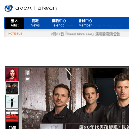
藝人
情報
購物中心
會員中心
Artist
News
e-shop
Member
HOTISSUE
2月27日『Need More Live』演唱會取消公告