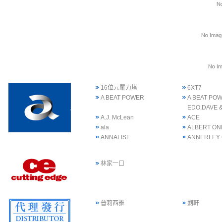
16位元羅力塔
6XT7
A BEAT POWER
A BEAT POW
EDO,DAVE 
A.J. McLean
ACE
ala
ALBERT ON
ANNALISE
ANNERLEY
林家一口
普莉西雅
劉軒