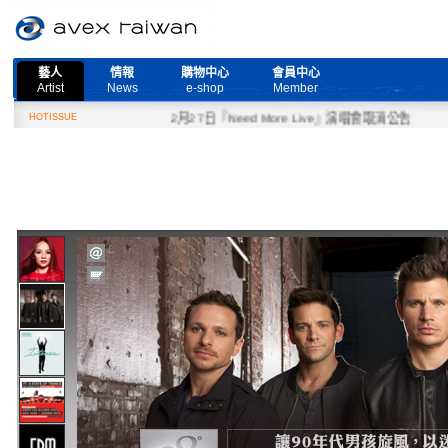
藝人
情報
購物中心
會員中心
Artist
News
e-shop
Member
HOTISSUE
2月27日『Need More Live』演唱會取消公告