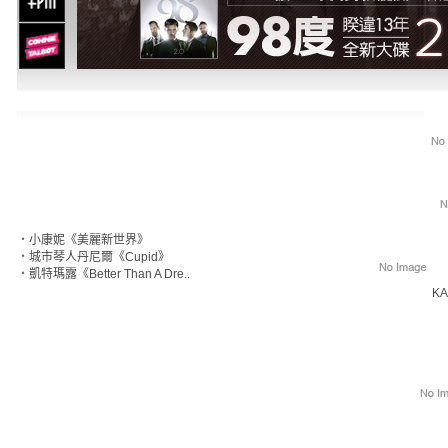
‧
小康妮《美麗新世界》
‧
城市琴人丹尼爾《Cupid》
‧
凱特瑪露《Better Than A Dre..
KA