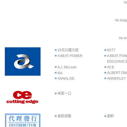
16位元羅力塔
6XT7
A BEAT POWER
A BEAT POW
EDO,DAVE 
A.J. McLean
ACE
ala
ALBERT ON
ANNALISE
ANNERLEY
林家一口
普莉西雅
劉軒