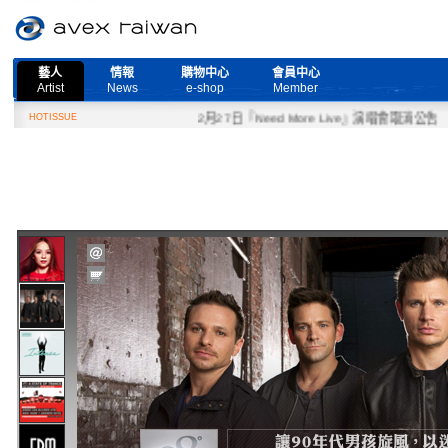
藝人
情報
購物中心
會員中心
Artist
News
e-shop
Member
HOTISSUE
2月27日『Need More Live』演唱會取消公告