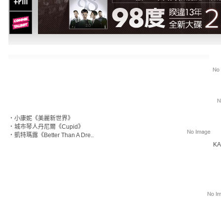
‧
小康妮《美麗新世界》
‧
城市琴人丹尼爾《Cupid》
‧
凱特瑪露《Better Than A Dre..
KA