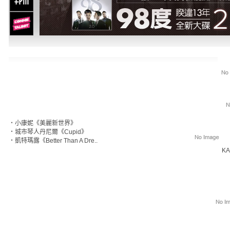
‧
小康妮《美麗新世界》
‧
城市琴人丹尼爾《Cupid》
‧
凱特瑪露《Better Than A Dre..
KA