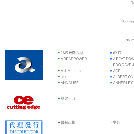
16位元羅力塔
6XT7
A BEAT POWER
A BEAT POW
EDO,DAVE 
A.J. McLean
ACE
ala
ALBERT ON
ANNALISE
ANNERLEY
林家一口
普莉西雅
劉軒