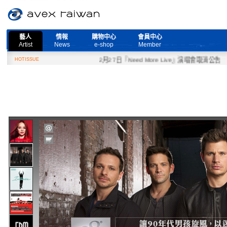
藝人
情報
購物中心
會員中心
Artist
News
e-shop
Member
HOTISSUE
2月27日『Need More Live』演唱會取消公告