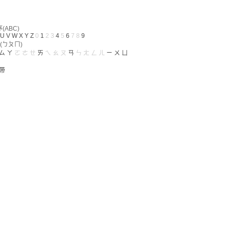
ABC)
U
V
W
X
Y
Z
0
1
2
3
4
5
6
7
8
9
(ㄅㄆㄇ)
ㄙ
ㄚ
ㄛ
ㄜ
ㄝ
ㄞ
ㄟ
ㄠ
ㄡ
ㄢ
ㄣ
ㄤ
ㄥ
ㄦ
ㄧ
ㄨ
ㄩ
帶