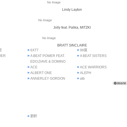
Lindy Layton
Jolly feat. Palika, MITZKI
BRATT SINCLAIRE
塔
6XT7
98度
WER
A BEAT POWER FEAT.
A BEAT SISTERS
EDO,DAVE & DOMINO
ACE
ACE WARRIORS
ALBERT ONE
ALEPH
ANNERLEY GORDON
atb
劉軒