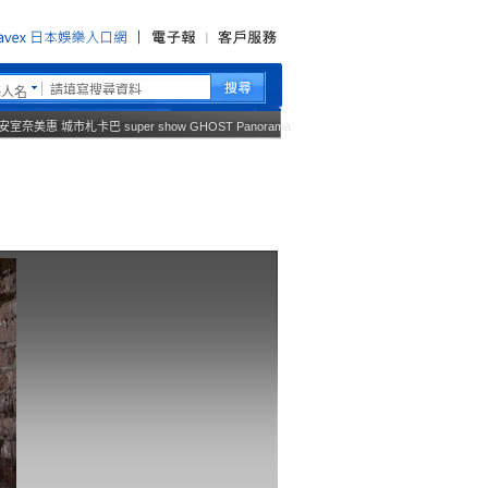
藝人名
安室奈美惠
城市札卡巴
super show
GHOST
Panorama