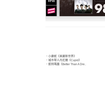
‧
小康妮《美麗新世界》
‧
城市琴人丹尼爾《Cupid》
‧
凱特瑪露《Better Than A Dre..