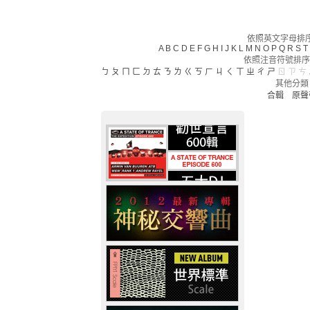
依照英文字母排序(
A
B
C
D
E
F
G
H
I
J
K
L
M
N
O
P
Q
R
S
T
依照注音符號排序
ㄅ
ㄆ
ㄇ
ㄈ
ㄉ
ㄊ
ㄋ
ㄌ
ㄍ
ㄎ
ㄏ
ㄐ
ㄑ
ㄒ
ㄓ
ㄔ
ㄕ
ㄖ
ㄗ
ㄘ
其他分類
合輯
原聲