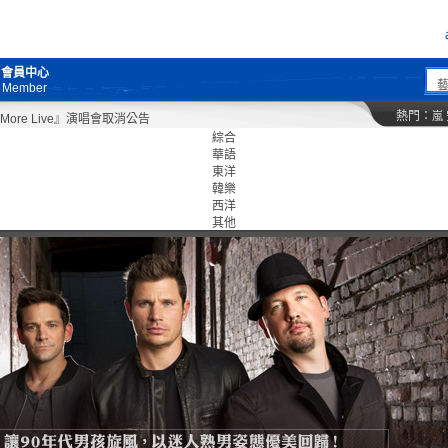
會員中心
Member
熱門：
嵐
e Live』演唱會取消公告
綜合
華語
東洋
韓樂
西洋
其他