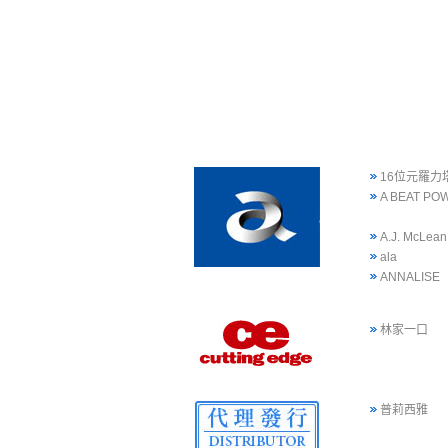
16位元羅力
A BEAT PO
A.J. McLean
ala
ANNALISE
林家一口
普莉西雅