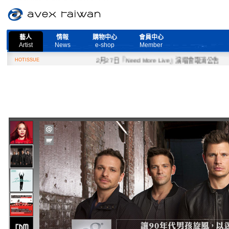
藝人
情報
購物中心
會員中心
Artist
News
e-shop
Member
HOTISSUE
2月27日『Need More Live』演唱會取消公告