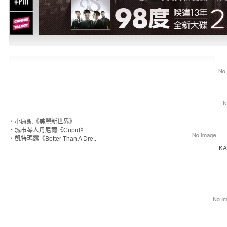
‧
小康妮《美麗新世界》
‧
城市琴人丹尼爾《Cupid》
‧
凱特瑪露《Better Than A Dre..
KA