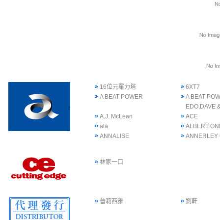
16位元羅力塔
6XT7
A BEAT POWER
A BEAT POW
EDO,DAVE 
A.J. McLean
ACE
ala
ALBERT ON
ANNALISE
ANNERLEY
林家一口
普莉西雅
劉軒