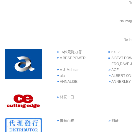
16位元羅力塔
6XT7
A BEAT POWER
A BEAT POW
EDO,DAVE 
A.J. McLean
ACE
ala
ALBERT ON
ANNALISE
ANNERLEY
林家一口
普莉西雅
劉軒