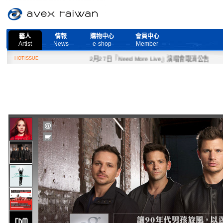
藝人
情報
購物中心
會員中心
Artist
News
e-shop
Member
HOTISSUE
2月27日『Need More Live』演唱會取消公告