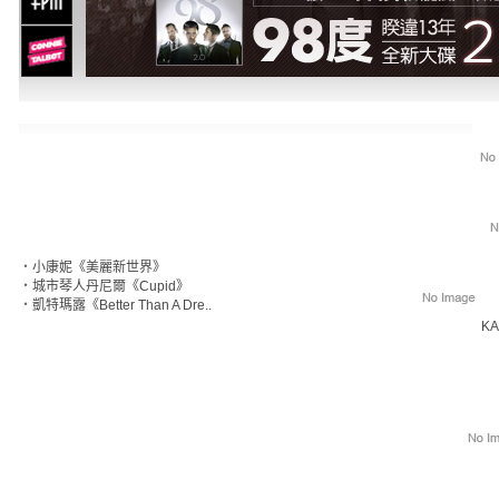
‧
小康妮《美麗新世界》
‧
城市琴人丹尼爾《Cupid》
‧
凱特瑪露《Better Than A Dre..
KA