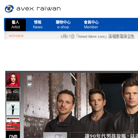
藝人
情報
購物中心
會員中心
Artist
News
e-shop
Member
HOTISSUE
2月27日『Need More Live』演唱會取消公告