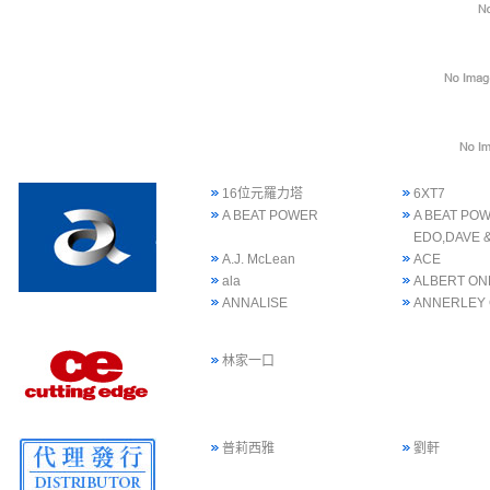
16位元羅力塔
6XT7
A BEAT POWER
A BEAT POW
EDO,DAVE 
A.J. McLean
ACE
ala
ALBERT ON
ANNALISE
ANNERLEY
林家一口
普莉西雅
劉軒