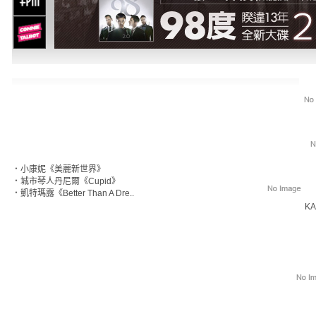
‧
小康妮《美麗新世界》
‧
城市琴人丹尼爾《Cupid》
‧
凱特瑪露《Better Than A Dre..
KA