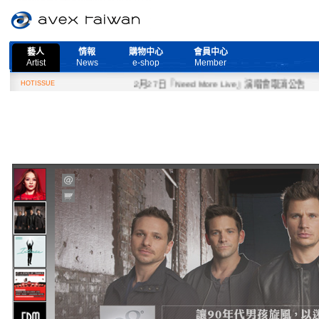
藝人
情報
購物中心
會員中心
Artist
News
e-shop
Member
HOTISSUE
2月27日『Need More Live』演唱會取消公告