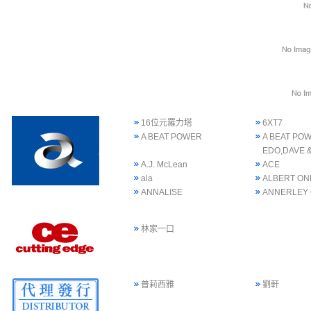
16位元羅力塔
6XT7
A BEAT POWER
A BEAT POW
EDO,DAVE 
A.J. McLean
ACE
ala
ALBERT ON
ANNALISE
ANNERLEY
林家一口
普莉西雅
劉軒