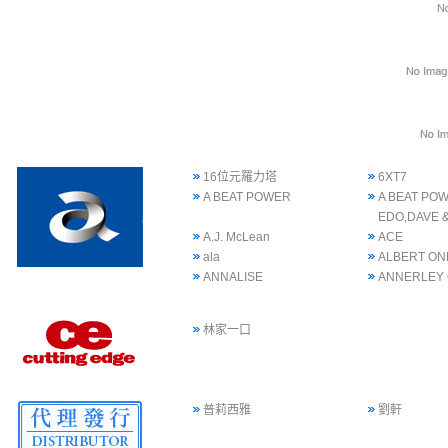
16位元羅力塔
6XT7
A BEAT POWER
A BEAT POW
EDO,DAVE 
A.J. McLean
ACE
ala
ALBERT ON
ANNALISE
ANNERLEY
林家一口
普莉西雅
劉軒