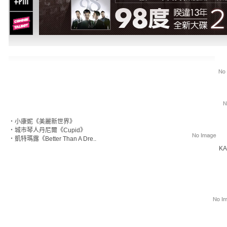
‧
小康妮《美麗新世界》
‧
城市琴人丹尼爾《Cupid》
‧
凱特瑪露《Better Than A Dre..
KA