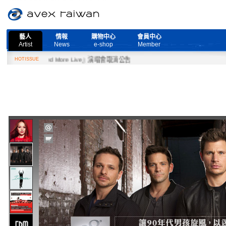
藝人
情報
購物中心
會員中心
Artist
News
e-shop
Member
2月27日『Need More Live』演唱會取消公告
HOTISSUE