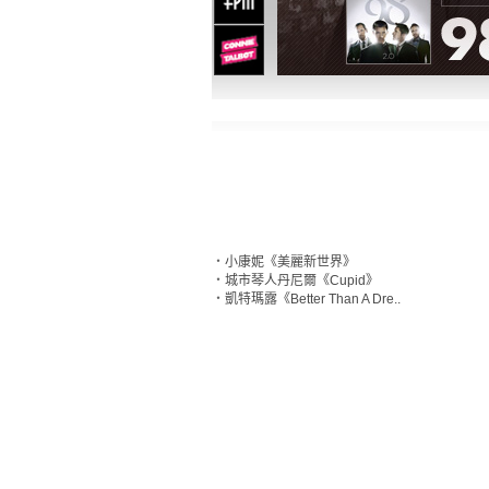
‧
小康妮《美麗新世界》
‧
城市琴人丹尼爾《Cupid》
‧
凱特瑪露《Better Than A Dre..