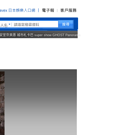
藝人名
安室奈美惠
城市札卡巴
super show
GHOST
Panorama