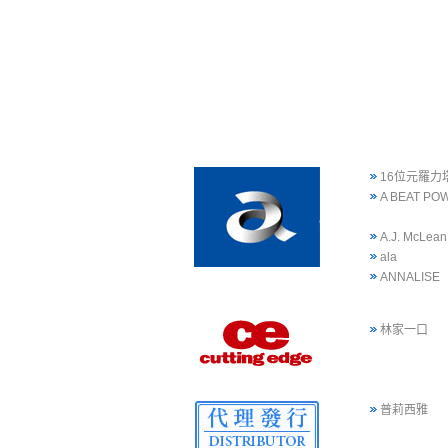
16位元羅力
A BEAT PO
A.J. McLean
ala
ANNALISE
林家一口
普莉西雅