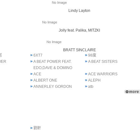
Lindy Layton
Jolly feat. Palika, MITZKI
BRATT SINCLAIRE
塔
6XT7
98度
WER
A BEAT POWER FEAT.
A BEAT SISTERS
EDO,DAVE & DOMINO
ACE
ACE WARRIORS
ALBERT ONE
ALEPH
ANNERLEY GORDON
atb
劉軒