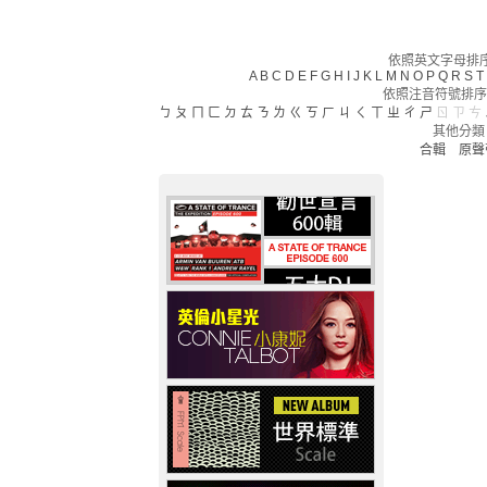
依照英文字母排序(
A
B
C
D
E
F
G
H
I
J
K
L
M
N
O
P
Q
R
S
T
依照注音符號排序
ㄅ
ㄆ
ㄇ
ㄈ
ㄉ
ㄊ
ㄋ
ㄌ
ㄍ
ㄎ
ㄏ
ㄐ
ㄑ
ㄒ
ㄓ
ㄔ
ㄕ
ㄖ
ㄗ
ㄘ
其他分類
合輯
原聲