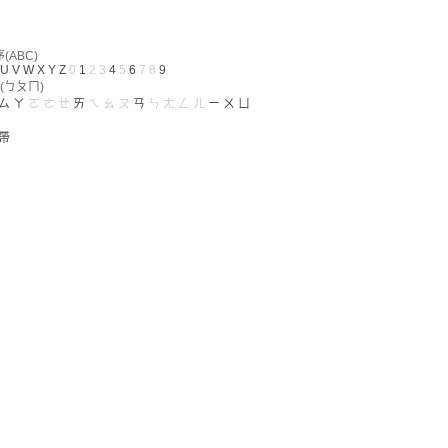
ABC)
U
V
W
X
Y
Z
0
1
2
3
4
5
6
7
8
9
(ㄅㄆㄇ)
ㄙ
ㄚ
ㄛ
ㄜ
ㄝ
ㄞ
ㄟ
ㄠ
ㄡ
ㄢ
ㄣ
ㄤ
ㄥ
ㄦ
ㄧ
ㄨ
ㄩ
帶