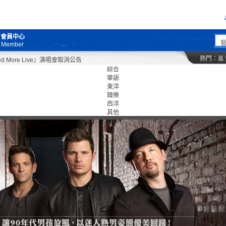
會員中心
Member
熱門：
嵐
re Live』演唱會取消公告
綜合
華語
東洋
韓樂
西洋
其他