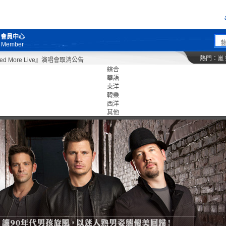
會員中心
Member
熱門：
嵐
ore Live』演唱會取消公告
綜合
華語
東洋
韓樂
西洋
其他