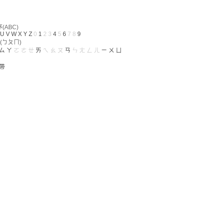
ABC)
U
V
W
X
Y
Z
0
1
2
3
4
5
6
7
8
9
(ㄅㄆㄇ)
ㄙ
ㄚ
ㄛ
ㄜ
ㄝ
ㄞ
ㄟ
ㄠ
ㄡ
ㄢ
ㄣ
ㄤ
ㄥ
ㄦ
ㄧ
ㄨ
ㄩ
帶