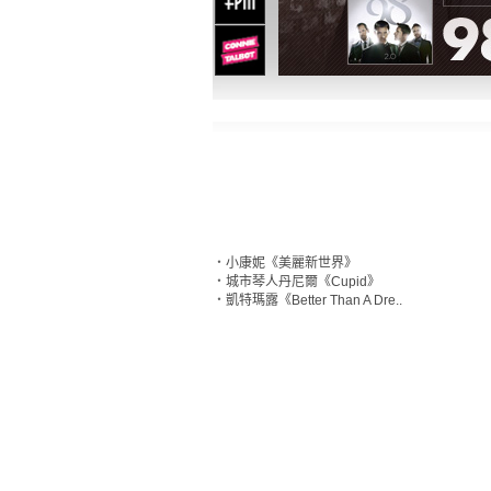
‧
小康妮《美麗新世界》
‧
城市琴人丹尼爾《Cupid》
‧
凱特瑪露《Better Than A Dre..