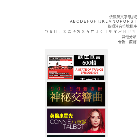
依照英文字母排序(
A
B
C
D
E
F
G
H
I
J
K
L
M
N
O
P
Q
R
S
T
依照注音符號排序
ㄅ
ㄆ
ㄇ
ㄈ
ㄉ
ㄊ
ㄋ
ㄌ
ㄍ
ㄎ
ㄏ
ㄐ
ㄑ
ㄒ
ㄓ
ㄔ
ㄕ
ㄖ
ㄗ
ㄘ
其他分類
合輯
原聲