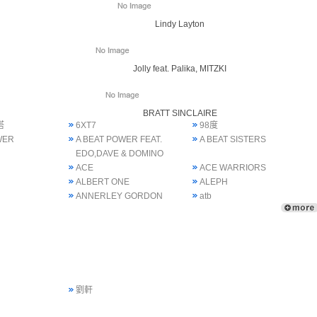
Lindy Layton
Jolly feat. Palika, MITZKI
BRATT SINCLAIRE
塔
6XT7
98度
WER
A BEAT POWER FEAT.
A BEAT SISTERS
EDO,DAVE & DOMINO
ACE
ACE WARRIORS
ALBERT ONE
ALEPH
ANNERLEY GORDON
atb
劉軒