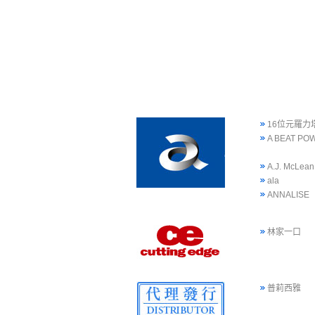
16位元羅力
A BEAT PO
A.J. McLean
ala
ANNALISE
林家一口
普莉西雅