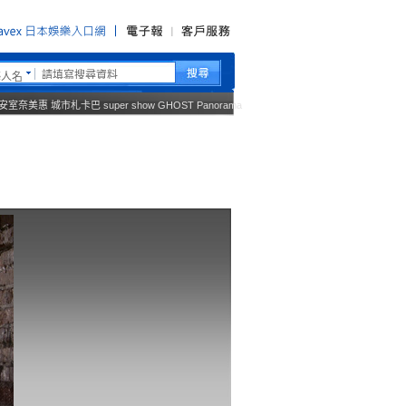
藝人名
安室奈美惠
城市札卡巴
super show
GHOST
Panorama