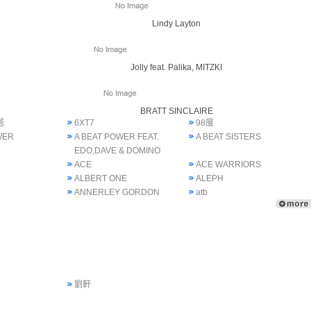
Lindy Layton
Jolly feat. Palika, MITZKI
BRATT SINCLAIRE
塔
6XT7
98度
WER
A BEAT POWER FEAT.
A BEAT SISTERS
EDO,DAVE & DOMINO
ACE
ACE WARRIORS
ALBERT ONE
ALEPH
ANNERLEY GORDON
atb
劉軒