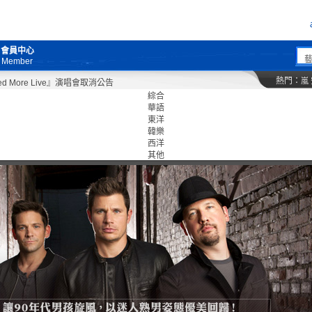
會員中心
Member
熱門：
嵐
re Live』演唱會取消公告
綜合
華語
東洋
韓樂
西洋
其他