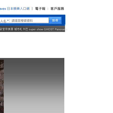
藝人名
安室奈美惠
城市札卡巴
super show
GHOST
Panorama