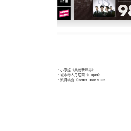
‧
小康妮《美麗新世界》
‧
城市琴人丹尼爾《Cupid》
‧
凱特瑪露《Better Than A Dre..