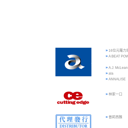
16位元羅力
A BEAT PO
A.J. McLean
ala
ANNALISE
林家一口
普莉西雅