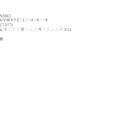
ABC)
U
V
W
X
Y
Z
0
1
2
3
4
5
6
7
8
9
(ㄅㄆㄇ)
ㄙ
ㄚ
ㄛ
ㄜ
ㄝ
ㄞ
ㄟ
ㄠ
ㄡ
ㄢ
ㄣ
ㄤ
ㄥ
ㄦ
ㄧ
ㄨ
ㄩ
帶