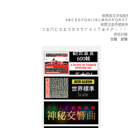
依照英文字母排序(
A
B
C
D
E
F
G
H
I
J
K
L
M
N
O
P
Q
R
S
T
依照注音符號排序
ㄅ
ㄆ
ㄇ
ㄈ
ㄉ
ㄊ
ㄋ
ㄌ
ㄍ
ㄎ
ㄏ
ㄐ
ㄑ
ㄒ
ㄓ
ㄔ
ㄕ
ㄖ
ㄗ
ㄘ
其他分類
合輯
原聲