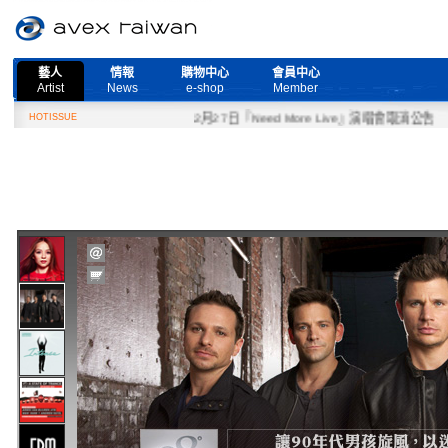
藝人
情報
購物中心
會員中心
Artist
News
e-shop
Member
HOTISSUE
2月27日『Need More Live』演唱會取消公告