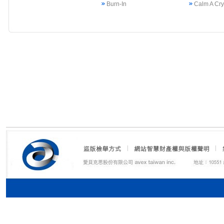
Burn-In
Calm A Cr