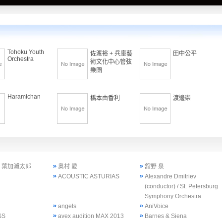
Tohoku Youth
佐渡裕 + 兵庫藝
田中公平
Orchestra
術文化中心管弦
樂團
Haramichan
橋本由香利
渡邊崇
× 葉加瀨太郎
奥村 愛
舘野 泉
ACOUSTIC ASTURIAS
Alexandre Dmitriev
(conductor) / St. Petersburg
Symphony Orchestra
angels
AniVoice
SS
avex audition MAX 2013
Barnes & Siena