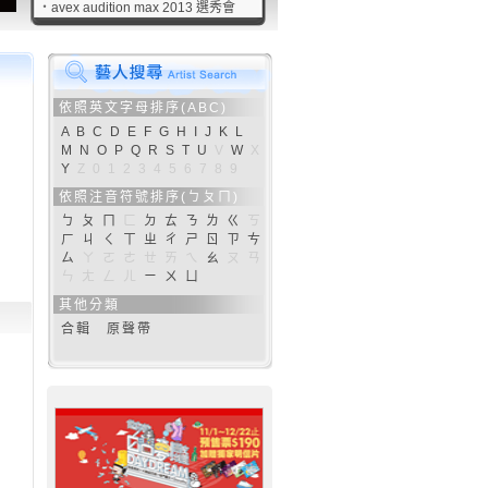
‧
avex audition max 2013 選秀會
依照英文字母排序(ABC)
A
B
C
D
E
F
G
H
I
J
K
L
M
N
O
P
Q
R
S
T
U
V
W
X
Y
Z
0
1
2
3
4
5
6
7
8
9
依照注音符號排序(ㄅㄆㄇ)
ㄅ
ㄆ
ㄇ
ㄈ
ㄉ
ㄊ
ㄋ
ㄌ
ㄍ
ㄎ
ㄏ
ㄐ
ㄑ
ㄒ
ㄓ
ㄔ
ㄕ
ㄖ
ㄗ
ㄘ
ㄙ
ㄚ
ㄛ
ㄜ
ㄝ
ㄞ
ㄟ
ㄠ
ㄡ
ㄢ
ㄣ
ㄤ
ㄥ
ㄦ
ㄧ
ㄨ
ㄩ
其他分類
合輯
原聲帶