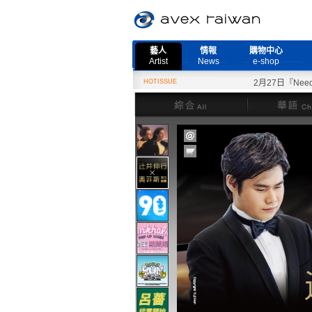
藝人
情報
購物中心
Artist
News
e-shop
HOTISSUE
2月27日『Need M
綜合
華語