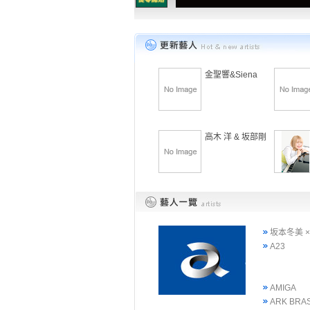
金聖響&Siena
高木 洋 & 坂部剛
坂本冬美 
A23
AMIGA
ARK BRA