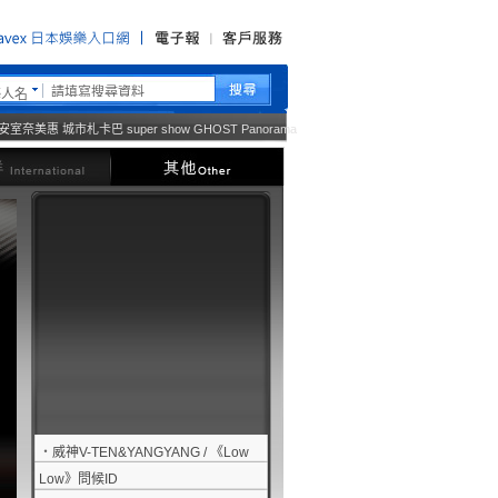
藝人名
安室奈美惠
城市札卡巴
super show
GHOST
Panorama
西洋
其他
‧
威神V-TEN&YANGYANG / 《Low
Low》問候ID