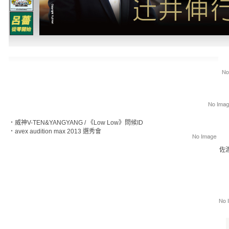
‧
威神V-TEN&YANGYANG / 《Low Low》問候ID
‧
avex audition max 2013 選秀會
佐