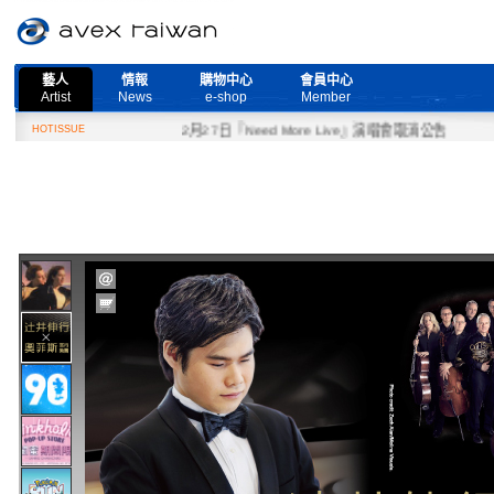
藝人
情報
購物中心
會員中心
Artist
News
e-shop
Member
HOTISSUE
2月27日『Need More Live』演唱會取消公告