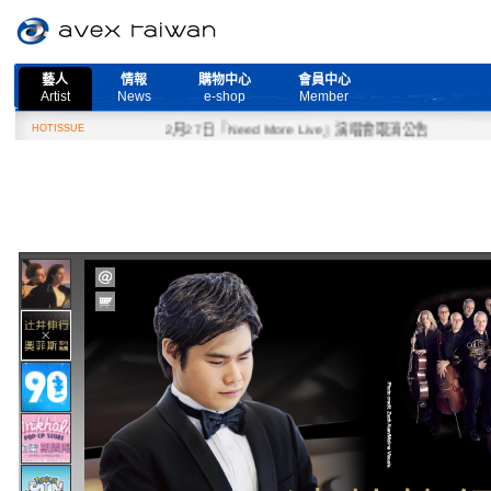
藝人
情報
購物中心
會員中心
Artist
News
e-shop
Member
HOTISSUE
2月27日『Need More Live』演唱會取消公告