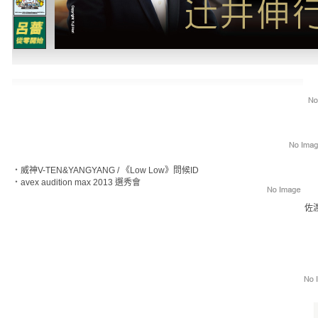
‧
威神V-TEN&YANGYANG / 《Low Low》問候ID
‧
avex audition max 2013 選秀會
佐