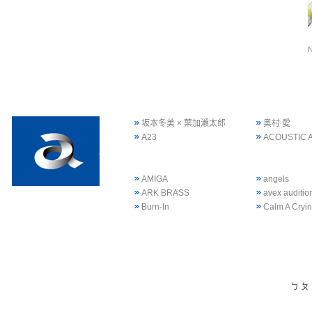
坂本冬美 × 葉加瀨太郎
奥村 愛
A23
ACOUSTIC 
AMIGA
angels
ARK BRASS
avex auditi
Burn-In
Calm A Cryi
ㄅ
ㄆ