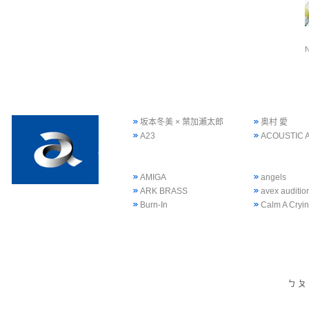
坂本冬美 × 葉加瀨太郎
奥村 愛
A23
ACOUSTIC 
AMIGA
angels
ARK BRASS
avex auditi
Burn-In
Calm A Cryi
ㄅ
ㄆ