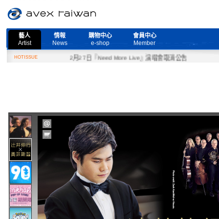
藝人
情報
購物中心
會員中心
Artist
News
e-shop
Member
HOTISSUE
2月27日『Need More Live』演唱會取消公告