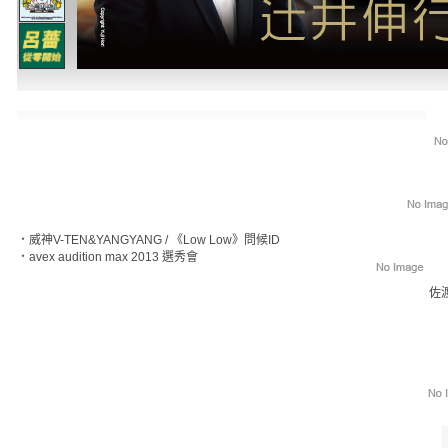
‧
威神V-TEN&YANGYANG / 《Low Low》問候ID
‧
avex audition max 2013 選秀會
佐