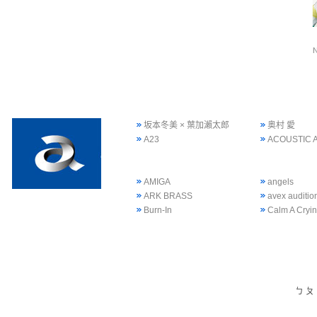
坂本冬美 × 葉加瀨太郎
奥村 愛
A23
ACOUSTIC 
AMIGA
angels
ARK BRASS
avex auditi
Burn-In
Calm A Cryi
ㄅ
ㄆ