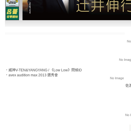
‧
威神V-TEN&YANGYANG / 《Low Low》問候ID
‧
avex audition max 2013 選秀會
佐