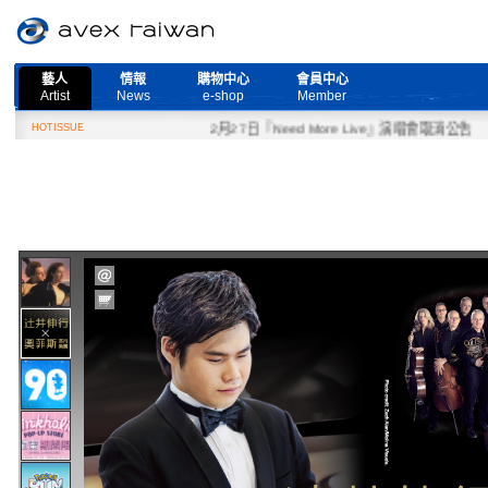
藝人
情報
購物中心
會員中心
Artist
News
e-shop
Member
HOTISSUE
2月27日『Need More Live』演唱會取消公告