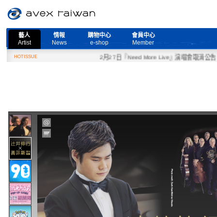
藝人
情報
購物中心
會員中心
Artist
News
e-shop
Member
HOTISSUE
2月27日『Need More Live』演唱會取消公告