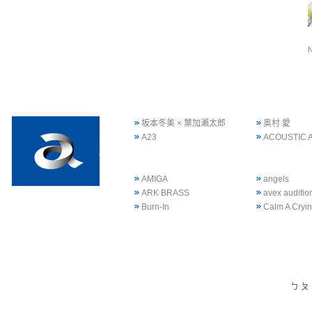
坂本冬美 × 葉加瀨太郎
奥村 愛
A23
ACOUSTIC 
AMIGA
angels
ARK BRASS
avex auditi
Burn-In
Calm A Cryi
ㄅ
ㄆ