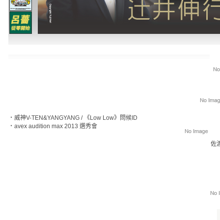
‧
威神V-TEN&YANGYANG / 《Low Low》問候ID
‧
avex audition max 2013 選秀會
佐