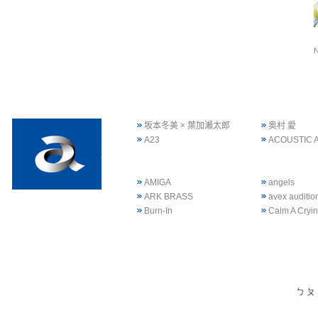
坂本冬美 × 葉加瀨太郎
奥村 愛
A23
ACOUSTIC 
AMIGA
angels
ARK BRASS
avex auditi
Burn-In
Calm A Cryi
ㄅ
ㄆ