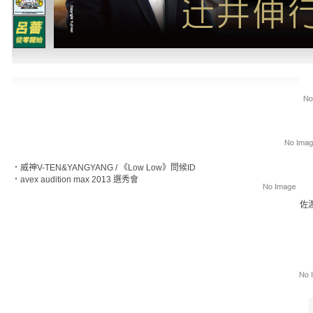
‧
威神V-TEN&YANGYANG / 《Low Low》問候ID
‧
avex audition max 2013 選秀會
佐