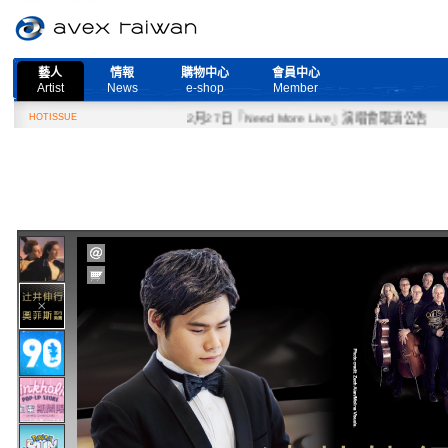
藝人
情報
購物中心
會員中心
Artist
News
e-shop
Member
HOTISSUE
2月27日『Need More Live』演唱會取消公告