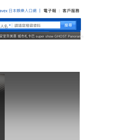
藝人名
安室奈美惠
城市札卡巴
super show
GHOST
Panorama