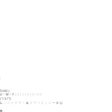
ABC)
U
V
W
X
Y
Z
0
1
2
3
4
5
6
7
8
9
(ㄅㄆㄇ)
ㄙ
ㄚ
ㄛ
ㄜ
ㄝ
ㄞ
ㄟ
ㄠ
ㄡ
ㄢ
ㄣ
ㄤ
ㄥ
ㄦ
ㄧ
ㄨ
ㄩ
帶