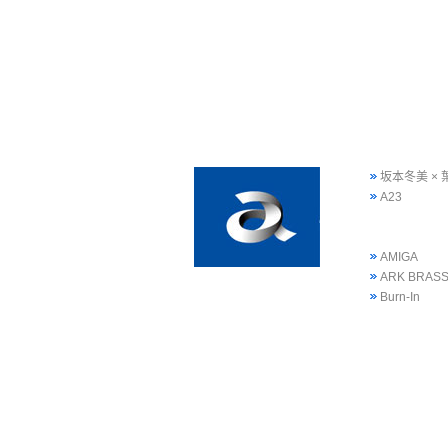
坂本冬美 ×
A23
AMIGA
ARK BRAS
Burn-In