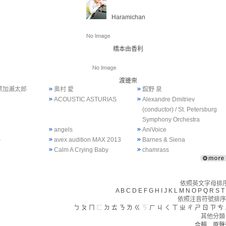
Haramichan
橋本由香利
渡邊崇
 葉加瀨太郎
奥村 愛
舘野 泉
ACOUSTIC ASTURIAS
Alexandre Dmitriev
(conductor) / St. Petersburg
Symphony Orchestra
angels
AniVoice
S
avex audition MAX 2013
Barnes & Siena
Calm A Crying Baby
chamrass
依照英文字母排序(
A
B
C
D
E
F
G
H
I
J
K
L
M
N
O
P
Q
R
S
T
依照注音符號排序
ㄅ
ㄆ
ㄇ
ㄈ
ㄉ
ㄊ
ㄋ
ㄌ
ㄍ
ㄎ
ㄏ
ㄐ
ㄑ
ㄒ
ㄓ
ㄔ
ㄕ
ㄖ
ㄗ
ㄘ
其他分類
合輯
原聲