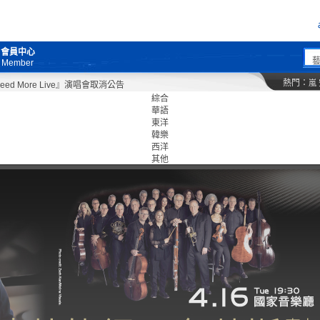
會員中心
Member
熱門：
嵐
More Live』演唱會取消公告
綜合
華語
東洋
韓樂
西洋
其他