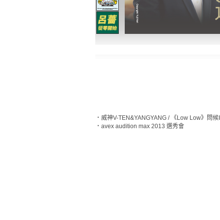
‧
威神V-TEN&YANGYANG / 《Low Low》問候
‧
avex audition max 2013 選秀會