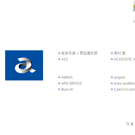
坂本冬美 × 葉加瀨太郎
奥村 愛
A23
ACOUSTIC 
AMIGA
angels
ARK BRASS
avex auditi
Burn-In
Calm A Cryi
ㄅ
ㄆ