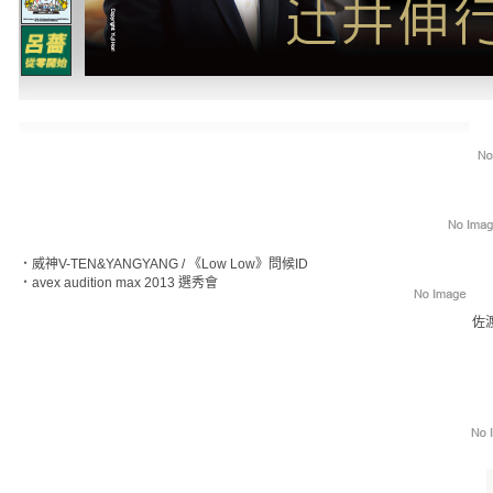
‧
威神V-TEN&YANGYANG / 《Low Low》問候ID
‧
avex audition max 2013 選秀會
佐