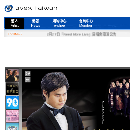
藝人
情報
購物中心
會員中心
Artist
News
e-shop
Member
HOTISSUE
2月27日『Need More Live』演唱會取消公告