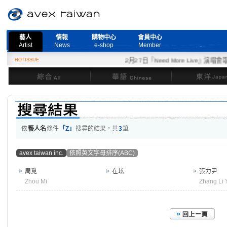
藝人
情報
購物中心
會員中心
Artist
News
e-shop
Member
HOTISSUE
2月27日『Need More Live』演唱會取
綜合
華語
東洋
依
藝人名
條件
「Z」
搜尋的結果，共
3
筆
avex taiwan inc.
依照英文字母排序(ABC)
周覓
在玹
張力尹
Zhou Mi
Zhang Li 