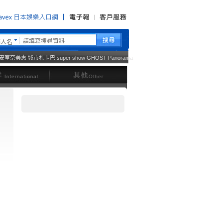
藝人名
安室奈美惠
城市札卡巴
super show
GHOST
Panorama
西洋
其他