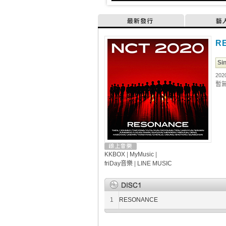
最新發行
藝
R
Si
202
暫
KKBOX
|
MyMusic
|
friDay音樂
|
LINE MUSIC
1
RESONANCE