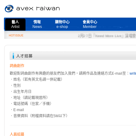
藝人
情報
購物中心
會員中心
Artist
News
e-shop
Member
HOTISSUE
2月27日『Need More Live』演唱會
詞曲創作
歡迎對詞曲創作有興趣的朋友們加入我們，請將作品及連絡方式E-mail至：
wri
．姓名（若有英文名請一併記載）
．性別
．出生年月日
．地址（請記載現居所）
．電話號碼（住家／手機）
．E-mail
．音樂資料（附檔資料請在5M以下）
人員招募