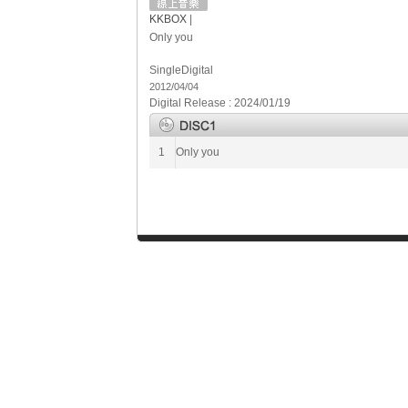
KKBOX
|
Only you
Single
Digital
2012/04/04
Digital Release : 2024/01/19
1
Only you