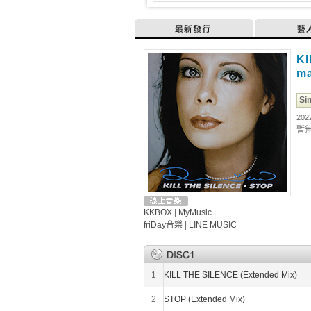
最新發行
藝
KI
ma
Si
202
暫
KKBOX
|
MyMusic
|
friDay音樂
|
LINE MUSIC
1
KILL THE SILENCE (Extended Mix)
2
STOP (Extended Mix)