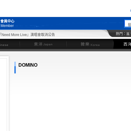
會員中心
Member
熱門：
嵐
ed More Live』演唱會取消公告
東洋
韓樂
DOMINO