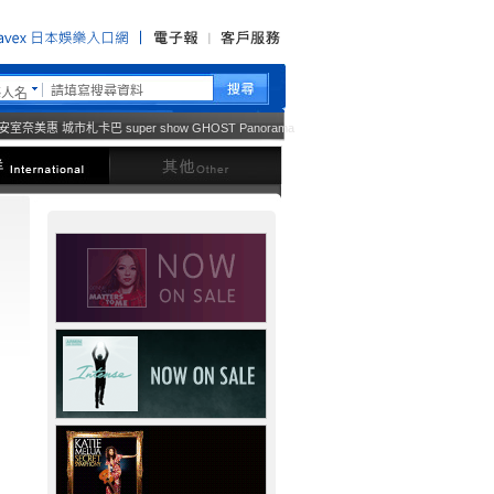
藝人名
安室奈美惠
城市札卡巴
super show
GHOST
Panorama
西洋
其他