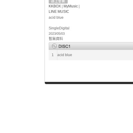
KKBOX
|
MyMusic
|
LINE MUSIC
acid blue
Single
Digital
2023/05/03
暫無資料
1
acid blue