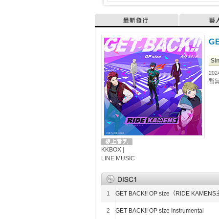
最新發行
藝
G
Si
202
暫
KKBOX
|
LINE MUSIC
1
GET BACK!! OP size（RIDE KAME
2
GET BACK!! OP size Instrumental