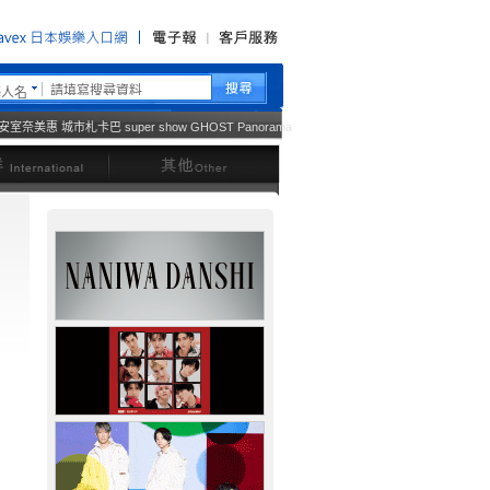
藝人名
安室奈美惠
城市札卡巴
super show
GHOST
Panorama
西洋
其他