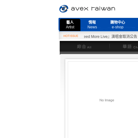
藝人
情報
購物中心
Artist
News
e-shop
2月27日『Need More Live』演唱會取消公告
HOTISSUE
綜合
華語