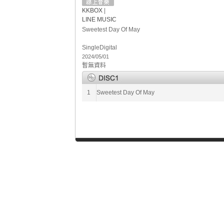
KKBOX
|
LINE MUSIC
Sweetest Day Of May
Single
Digital
2024/05/01
暫無資料
1
Sweetest Day Of May