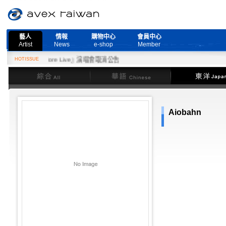
藝人
情報
購物中心
會員中心
Artist
News
e-shop
Member
eed More Live』演唱會取消公告
HOTISSUE
綜合
華語
東洋
Aiobahn