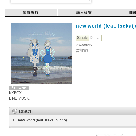
最新發行
藝人檔案
相
new world (feat. Isekai
Single
Digital
2024/06/12
暫無資料
KKBOX
|
LINE MUSIC
1
new world (feat. Isekaijoucho)