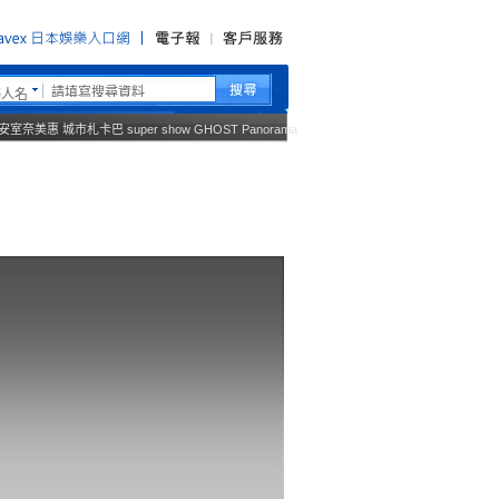
藝人名
安室奈美惠
城市札卡巴
super show
GHOST
Panorama