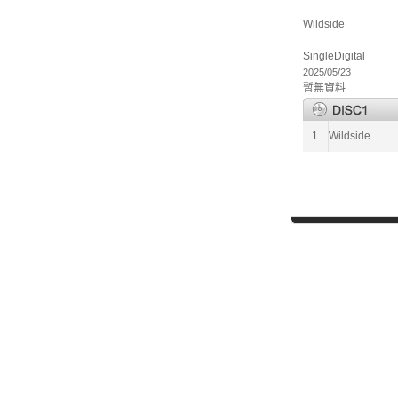
Wildside
Single
Digital
2025/05/23
暫無資料
1
Wildside