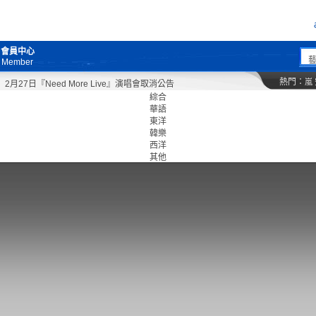
會員中心
Member
熱門：
嵐
27日『Need More Live』演唱會取消公告
綜合
華語
東洋
韓樂
西洋
其他