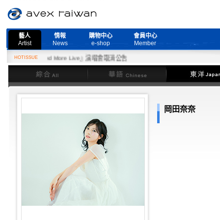
藝人
情報
購物中心
會員中心
Artist
News
e-shop
Member
日『Need More Live』演唱會取消公告
HOTISSUE
綜合
華語
東洋
岡田奈奈