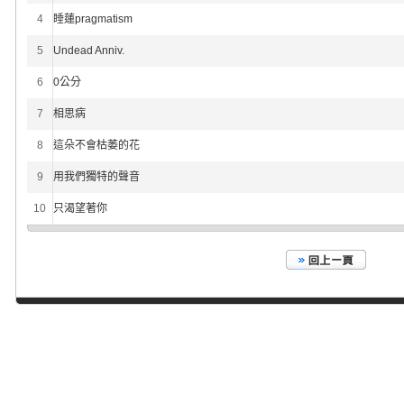
4
睡蓮pragmatism
5
Undead Anniv.
6
0公分
7
相思病
8
這朵不會枯萎的花
9
用我們獨特的聲音
10
只渴望著你