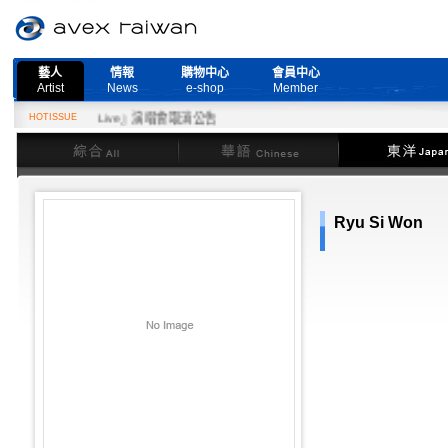
藝人
情報
購物中心
會員中心
Artist
News
e-shop
Member
d More Live』演唱會取消公告
HOTISSUE
綜合
華語
東洋
Ryu Si Won