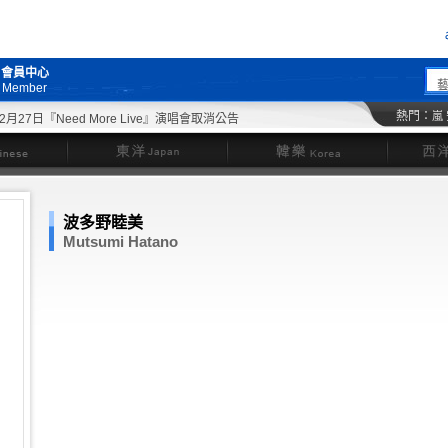
會員中心
Member
熱門：
嵐
7日『Need More Live』演唱會取消公告
東洋
韓樂
波多野睦美
Mutsumi Hatano