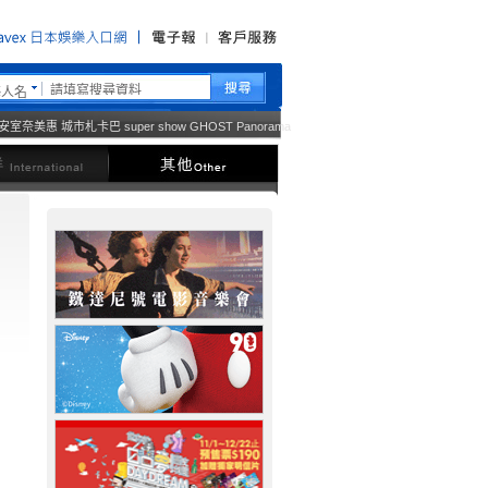
藝人名
安室奈美惠
城市札卡巴
super show
GHOST
Panorama
西洋
其他