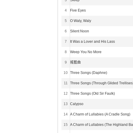
3
Sleep
4
Five Eyes
5
O Waly, Waly
6
Silent Noon
7
It Was a Lover and His Lass
8
Weep You No More
9
搖籃曲
10
Three Songs (Daphne)
11
Three Songs (Through Glided Trellises
12
Three Songs (Old Sir Faulk)
13
Calypso
14
A Charm of Lullabies (A Cradle Song)
15
A Charm of Lullabies (The Highland Ba