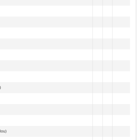
)
lou)