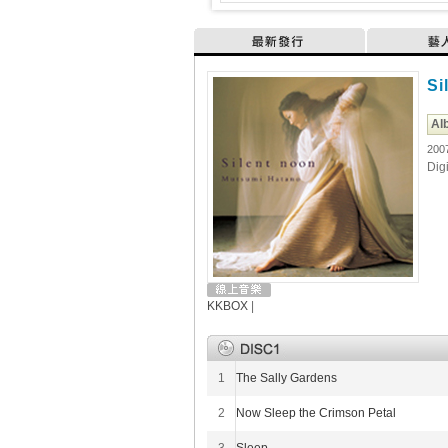
最新發行
藝
Si
Al
200
Dig
KKBOX
|
1
The Sally Gardens
2
Now Sleep the Crimson Petal