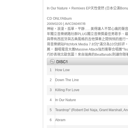
In Our Nature + Remixes EP天性使然 (日本公演Bonu
CD ONLY
Album
|
2009/02/20
AVICD60497/B
神秘，浪漫，孤單，平靜….. 美得讓人不禁心痛的聲音 就是J
年獨立音樂網路社群PLUG獨立音樂獎最佳男歌手、
與帶有西班牙與古典風格的吉他彈奏之間悄悄的進行一次
哥音樂網站Pitchfork Media 7.8分[*滿分為10分
薦， 翻唱電音大團Massive Attack強烈衝擊合唱團"Teard
巧妙表現北歐氛圍！來自瑞典的Beatfanatic則讓你隨著「
1
How Low
2
Down The Line
3
Killing For Love
4
In Our Nature
5
Teardrop" (Robert Del Naja, Grant Marshall, A
6
Abram