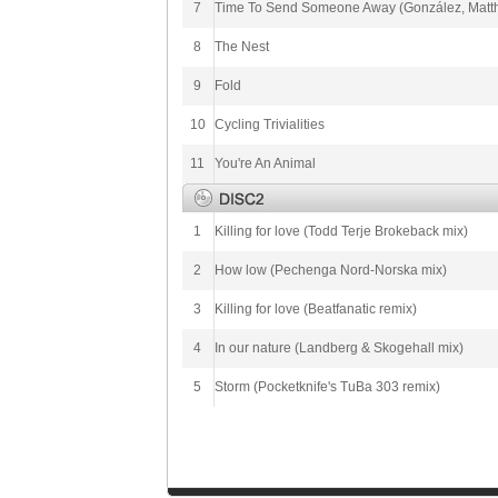
7
Time To Send Someone Away (González, Matthi
8
The Nest
9
Fold
10
Cycling Trivialities
11
You're An Animal
1
Killing for love (Todd Terje Brokeback mix)
2
How low (Pechenga Nord-Norska mix)
3
Killing for love (Beatfanatic remix)
4
In our nature (Landberg & Skogehall mix)
5
Storm (Pocketknife's TuBa 303 remix)