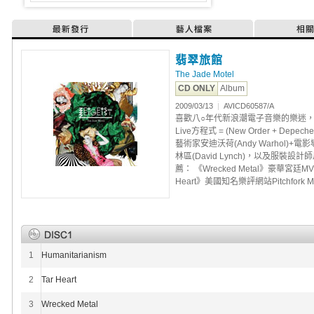
最新發行
藝人檔案
相
翡翠旅館
The Jade Motel
CD ONLY
Album
2009/03/13
|
AVICD60587/A
喜歡八○年代新浪潮電子音樂的樂迷
Live方程式 = (New Order + Depeche
藝術家安迪沃荷(Andy Warhol)+電影
林區(David Lynch)，以及服裝設計師
薦： 《Wrecked Metal》豪華宮廷
Heart》美國知名樂評網站Pitchfor
1
Humanitarianism
2
Tar Heart
3
Wrecked Metal