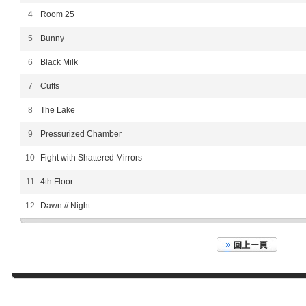
4
Room 25
5
Bunny
6
Black Milk
7
Cuffs
8
The Lake
9
Pressurized Chamber
10
Fight with Shattered Mirrors
11
4th Floor
12
Dawn // Night