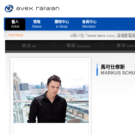
藝人
情報
購物中心
會員中心
Artist
News
e-shop
Member
HOTISSUE
2月27日『Need More Live』演唱會取消公
綜合
華語
東洋
馬可仕修斯
MARKUS SCHU