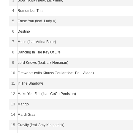
3
Blown Away (feat. Liz Primo)
4
Remember This
5
Erase You (feat. Lady V)
6
Destino
7
Muse (feat. Adina Butar)
8
Dancing In The Key Of Life
9
Lord Knows (feat. Liz Horsman)
10
Fireworks (with Klauss Goulart feat. Paul Aiden)
11
In The Shadows
12
Make You Fall (feat. CeCe Peniston)
13
Mango
14
Mardi Gras
15
Gravity (feat. Amy Kirkpatrick)