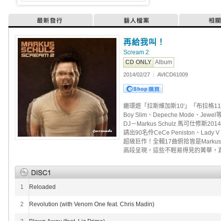
最新發行
藝人檔案
相
再給我叫！
Scream 2
CD ONLY
Album
2014/02/27
|
AVICD61009
繼環遊「拉斯維加斯10'」「布拉格11'
Boy Slim、Depeche Mode、Je
DJ－Markus Schulz 馬可仕修斯2
請出90名伶CeCe Peniston、Lad
超級巨作！全輯17曲俯拾皆是Markus
高段呈現，這些不輕易得見的菁華，
1
Reloaded
2
Revolution (with Venom One feat. Chris Madin)