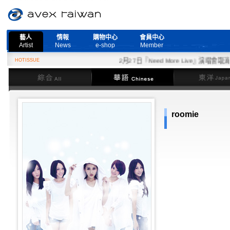
藝人
情報
購物中心
會員中心
Artist
News
e-shop
Member
HOTISSUE
2月27日『Need More Live』演唱會取消公
綜合
華語
東洋
roomie