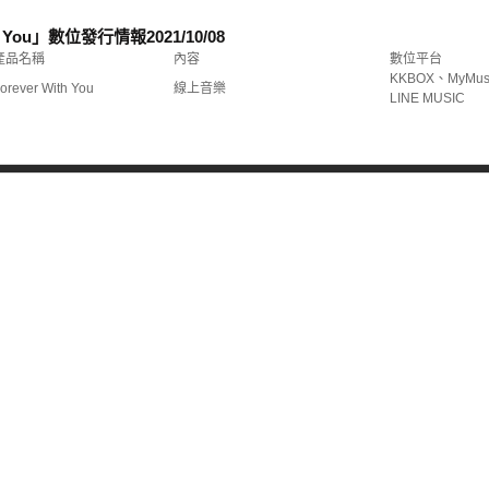
ith You」數位發行情報
2021/10/08
產品名稱
內容
數位平台
KKBOX、MyMus
orever With You
線上音樂
LINE MUSIC