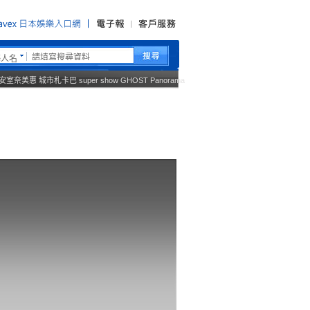
藝人名
安室奈美惠
城市札卡巴
super show
GHOST
Panorama