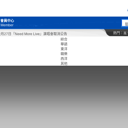
會員中心
Member
熱門：
嵐
7日『Need More Live』演唱會取消公告
綜合
華語
東洋
韓樂
西洋
其他